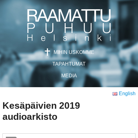
Skip
to
content
MIHIN USKOMME
TAPAHTUMAT
MEDIA
English
Kesäpäivien 2019
audioarkisto