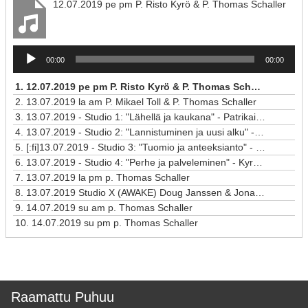
12.07.2019 pe pm P. Risto Kyrö & P. Thomas Schaller
Äänitoistin
00:00
00:00
1.
12.07.2019 pe pm P. Risto Kyrö & P. Thomas Schaller
2.
13.07.2019 la am P. Mikael Toll & P. Thomas Schaller
3.
13.07.2019 - Studio 1: "Lähellä ja kaukana" - Patrikainen, Holopainen, Kraama
4.
13.07.2019 - Studio 2: "Lannistuminen ja uusi alku" - Reini, Cederberg, Huovinen
5.
[:fi]13.07.2019 - Studio 3: "Tuomio ja anteeksianto" - Sirviö[:en]Tuomio ja anteeksianto[:]
6.
13.07.2019 - Studio 4: "Perhe ja palveleminen" - Kyrö, Janssen, Niukkanen
7.
13.07.2019 la pm p. Thomas Schaller
8.
13.07.2019 Studio X (AWAKE) Doug Janssen & Jonathan Magnusson
9.
14.07.2019 su am p. Thomas Schaller
10.
14.07.2019 su pm p. Thomas Schaller
Raamattu Puhuu