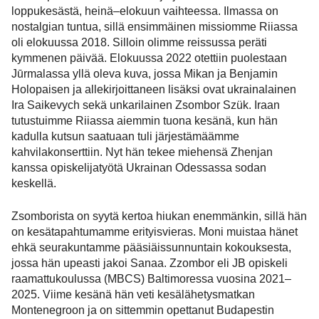
loppukesästä, heinä–elokuun vaihteessa. Ilmassa on
nostalgian tuntua, sillä ensimmäinen missiomme Riiassa
oli elokuussa 2018. Silloin olimme reissussa peräti
kymmenen päivää. Elokuussa 2022 otettiin puolestaan
Jūrmalassa yllä oleva kuva, jossa Mikan ja Benjamin
Holopaisen ja allekirjoittaneen lisäksi ovat ukrainalainen
Ira Saikevych sekä unkarilainen Zsombor Szük. Iraan
tutustuimme Riiassa aiemmin tuona kesänä, kun hän
kadulla kutsun saatuaan tuli järjestämäämme
kahvilakonserttiin. Nyt hän tekee miehensä Zhenjan
kanssa opiskelijatyötä Ukrainan Odessassa sodan
keskellä.
Zsomborista on syytä kertoa hiukan enemmänkin, sillä hän
on kesätapahtumamme erityisvieras. Moni muistaa hänet
ehkä seurakuntamme pääsiäissunnuntain kokouksesta,
jossa hän upeasti jakoi Sanaa. Zzombor eli JB opiskeli
raamattukoulussa (MBCS) Baltimoressa vuosina 2021–
2025. Viime kesänä hän veti kesälähetysmatkan
Montenegroon ja on sittemmin opettanut Budapestin