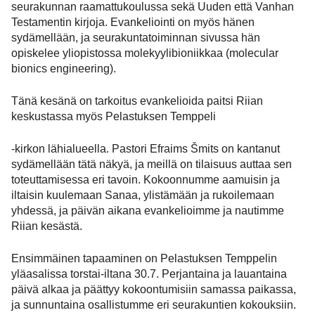
seurakunnan raamattukoulussa sekä Uuden että Vanhan
Testamentin kirjoja. Evankeliointi on myös hänen
sydämellään, ja seurakuntatoiminnan sivussa hän
opiskelee yliopistossa molekyylibioniikkaa (molecular
bionics engineering).
Tänä kesänä on tarkoitus evankelioida paitsi Riian
keskustassa myös Pelastuksen Temppeli
-kirkon lähialueella. Pastori Efraims Šmits on kantanut
sydämellään tätä näkyä, ja meillä on tilaisuus auttaa sen
toteuttamisessa eri tavoin. Kokoonnumme aamuisin ja
iltaisin kuulemaan Sanaa, ylistämään ja rukoilemaan
yhdessä, ja päivän aikana evankelioimme ja nautimme
Riian kesästä.
Ensimmäinen tapaaminen on Pelastuksen Temppelin
yläasalissa torstai-iltana 30.7. Perjantaina ja lauantaina
päivä alkaa ja päättyy kokoontumisiin samassa paikassa,
ja sunnuntaina osallistumme eri seurakuntien kokouksiin.