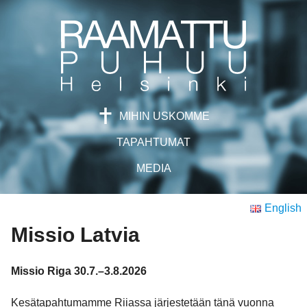
Skip
to
content
MIHIN USKOMME
TAPAHTUMAT
MEDIA
English
Missio Latvia
Missio Riga 30.7.–3.8.2026
Kesätapahtumamme Riiassa järjestetään tänä vuonna