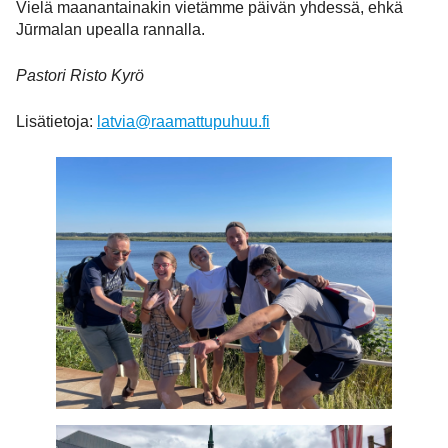
Vielä maanantainakin vietämme päivän yhdessä, ehkä
Jūrmalan upealla rannalla.
Pastori Risto Kyrö
Lisätietoja:
latvia@raamattupuhuu.fi